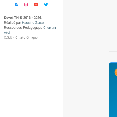
Devoir.TN © 2013 - 2026
.
Réalisé par
Hassine Zarrat
Ressources Pédagogique
Chortani
Atef
C.G.U
•
Charte éthique