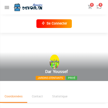
0
5
Se Connecter
Dar Youssef
JARDINS-D'ENFANTS
PRIVÉ
slouguia, 9014 Béja
Coordonnées
Contact
Statistique