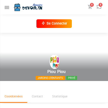
0
5
Se Connecter
Piou Piou
JARDINS-D'ENFANTS
PRIVÉ
3, rue Hassan Ibn Rachiq Sidi Daoued - La Marsa
Coordonnées
Contact
Statistique