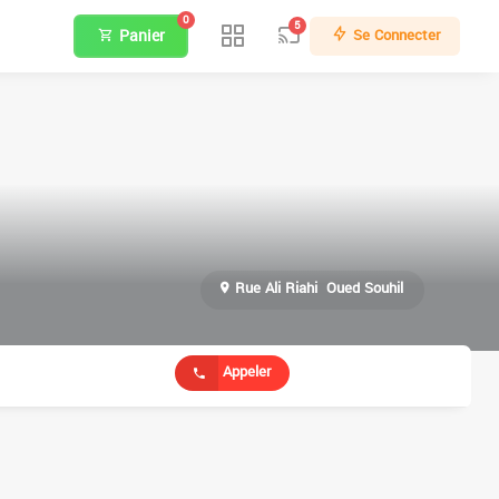
0
5
Panier
Se Connecter
Rue Ali Riahi  Oued Souhil
Appeler