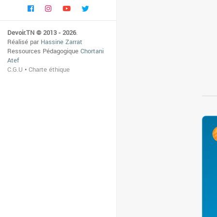
Devoir.TN © 2013 - 2026
.
Réalisé par
Hassine Zarrat
Ressources Pédagogique
Chortani
Atef
C.G.U
•
Charte éthique