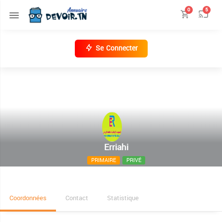
0
5
Se Connecter
Erriahi
PRIMAIRE
PRIVÉ
30 Avenue Habib Bourguiba Centre Mannouba
Coordonnées
Contact
Statistique