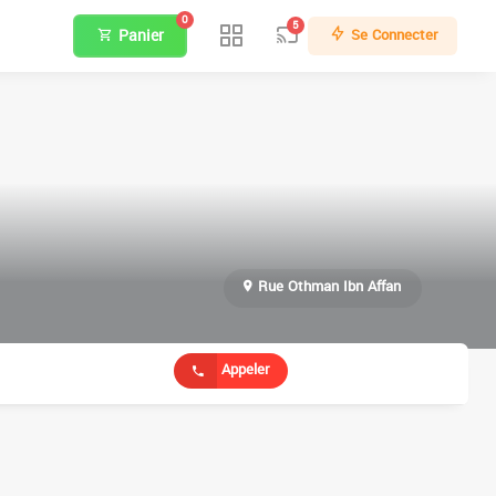
0
5
Panier
Se Connecter
Rue Othman Ibn Affan
Appeler