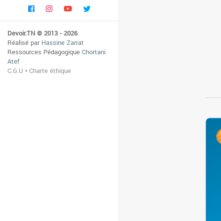
Devoir.TN © 2013 - 2026
.
Réalisé par
Hassine Zarrat
Ressources Pédagogique
Chortani
Atef
C.G.U
•
Charte éthique