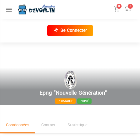
0
5
Se Connecter
Epng "Nouvelle Génération"
PRIMAIRE
PRIVÉ
Avenue de la république Ezzahra Mahdia
Coordonnées
Contact
Statistique