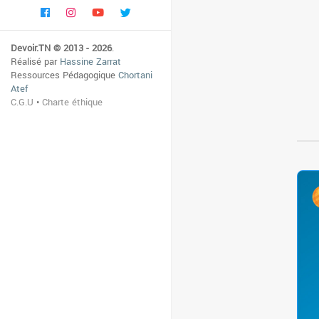
Devoir.TN © 2013 - 2026
.
Réalisé par
Hassine Zarrat
Ressources Pédagogique
Chortani
Atef
C.G.U
•
Charte éthique