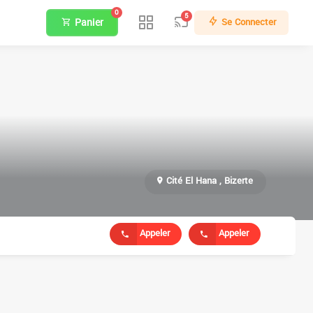
0
5
Panier
Se Connecter
Cité El Hana , Bizerte
Appeler
Appeler