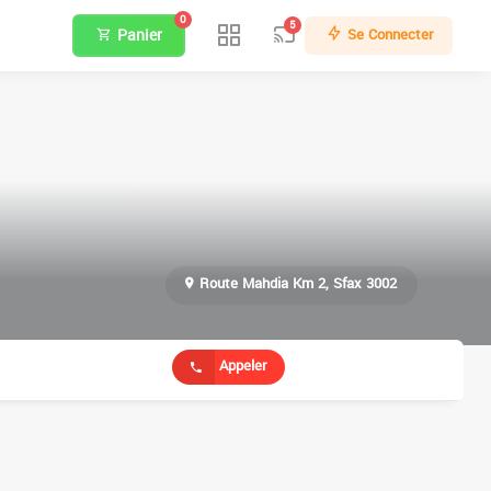
0
5
Panier
Se Connecter
Route Mahdia Km 2, Sfax 3002
Appeler