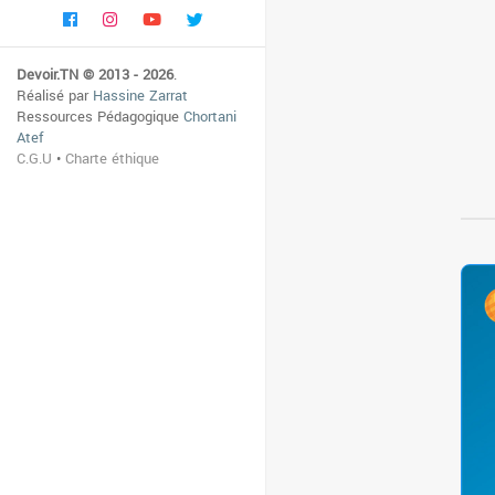
Devoir.TN © 2013 - 2026
.
Réalisé par
Hassine Zarrat
Ressources Pédagogique
Chortani
Atef
C.G.U
•
Charte éthique