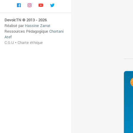
Devoir.TN © 2013 - 2026
.
Réalisé par
Hassine Zarrat
Ressources Pédagogique
Chortani
Atef
C.G.U
•
Charte éthique