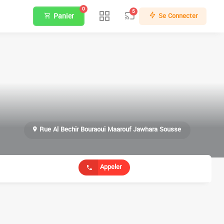
0
5
Panier
Se Connecter
Rue Al Bechir Bouraoui Maarouf Jawhara Sousse
Appeler