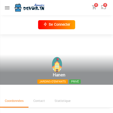
0
5
Se Connecter
Hanen
JARDINS-D'ENFANTS
PRIVÉ
Bir Mania n° 222 El Korniche Bizerte
Coordonnées
Contact
Statistique