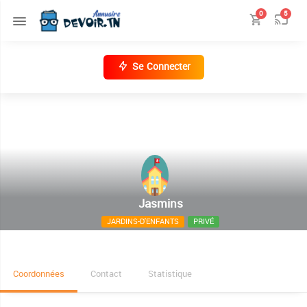
0
5
Se Connecter
Jasmins
JARDINS-D'ENFANTS
PRIVÉ
37 rue nabols manouba
Coordonnées
Contact
Statistique