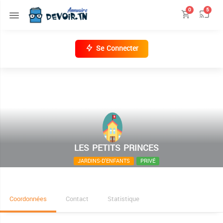
0
5
Se Connecter
LES PETITS PRINCES
JARDINS-D'ENFANTS
PRIVÉ
4 RUE DE SKHIRA Ezzahra, Ben Arous,
Coordonnées
Contact
Statistique