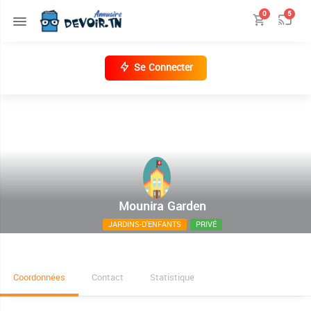
0
5
Se Connecter
Mounira Garden
JARDINS-D'ENFANTS
PRIVÉ
4, Rue Salah Ben Youssef
Coordonnées
Contact
Statistique