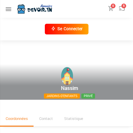
0
5
Se Connecter
Nassim
JARDINS-D'ENFANTS
PRIVÉ
38, rue de France
Coordonnées
Contact
Statistique