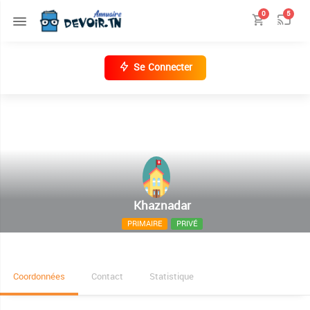
0
5
Se Connecter
Khaznadar
PRIMAIRE
PRIVÉ
Rue Al Bassatine Manouba
Coordonnées
Contact
Statistique