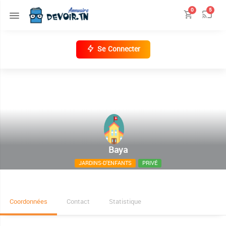
0
5
Se Connecter
Baya
JARDINS-D'ENFANTS
PRIVÉ
88, Rue Chaghaline Mannouba
Coordonnées
Contact
Statistique