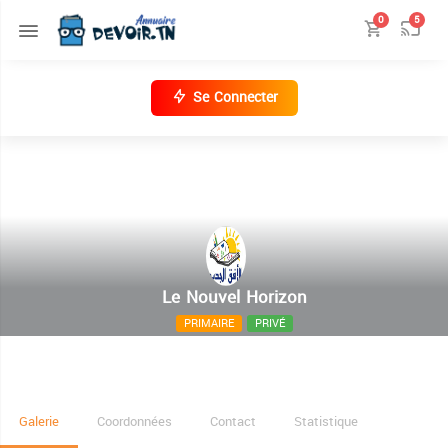
0
5
Se Connecter
Le Nouvel Horizon
PRIMAIRE
PRIVÉ
34 rue Ammar Dhakhleoui cité El Ghazella ( près de
l'école étatique El Farabi )
Galerie
Coordonnées
Contact
Statistique