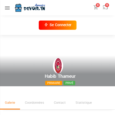
0
5
Se Connecter
Habib Thameur
PRIMAIRE
PRIVÉ
Rue Piree, Tunis, 1000
Galerie
Coordonnées
Contact
Statistique