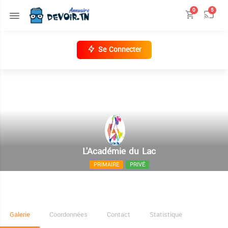
0
5
Se Connecter
L'Académie du Lac
PRIMAIRE
PRIVÉ
5 Avenue WALL STREET Cité des pins 1053 Les
Berges du Lac 2
Galerie
Coordonnées
Contact
Statistique