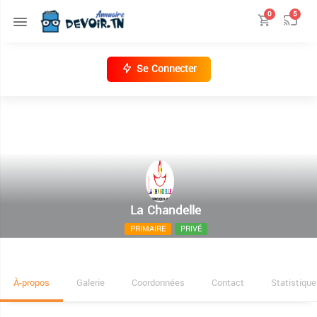
0
5
Se Connecter
La Chandelle
PRIMAIRE
PRIVÉ
Rue Abderrazek Karabaka manzah 5
À-propos
Galerie
Coordonnées
Contact
Statistique