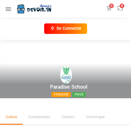
0
5
Se Connecter
Paradise School
PRIMAIRE
PRIVÉ
03 Rue El Mehdia- El Menzah5
Galerie
Coordonnées
Contact
Statistique