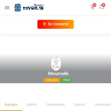
0
5
Se Connecter
Ritournelle
CRÈCHES
PRIVÉ
02,rue hamza ibn abd almouttaleb manzeh 5 à coté
centre culturel manzeh 6 , 2091
À-propos
Galerie
Coordonnées
Contact
Statistique