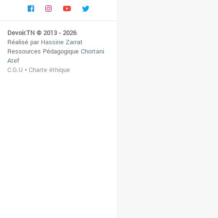
Devoir.TN © 2013 - 2026
.
Réalisé par
Hassine Zarrat
Ressources Pédagogique
Chortani
Atef
C.G.U
•
Charte éthique