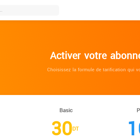
Activer votre abon
Choisissez la formule de tarification qui v
Basic
P
30
1
DT