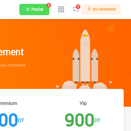
0
5
Panier
Se Connecter
nement
ous convient.
remium
Vip
00
900
DT
DT