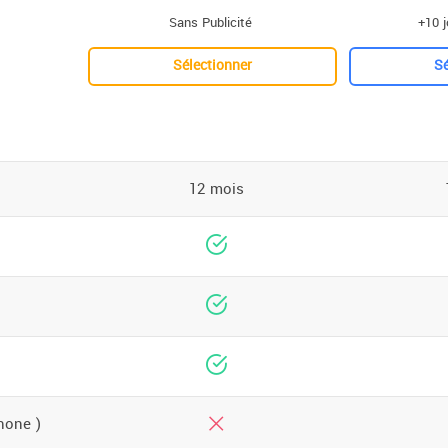
Sans Publicité
+10 j
Sélectionner
Sé
12 mois
hone )