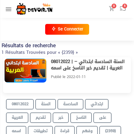
0
5
Se Connecter
Résultats de recherche
1 Résultats Trouvées pour « {2359} »
08012022 | السنة السادسة ابتدائي –
6:24
العربية | تقديم خبر الناسخ على اسمه
تطبيقات قراءة وفهم {2359}
Publié le 2022-01-11
08012022
السنة
السادسة
ابتدائي
على
الناسخ
خبر
تقديم
العربية
اسمه
تطبيقات
قراءة
وفهم
{2359}