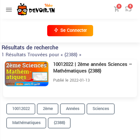
0
5
Se Connecter
Résultats de recherche
1 Résultats Trouvées pour « {2388} »
10012022 | 2ème années Sciences –
24:45
Mathématiques {2388}
Publié le 2022-01-13
10012022
2ème
Années
Sciences
Mathématiques
{2388}