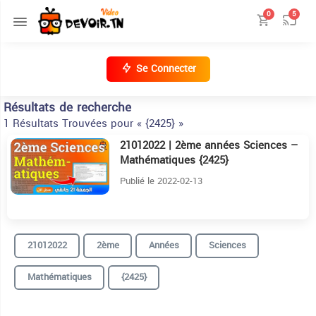
0
5
Se Connecter
Résultats de recherche
1 Résultats Trouvées pour « {2425} »
21012022 | 2ème années Sciences –
23:18
Mathématiques {2425}
Publié le 2022-02-13
21012022
2ème
Années
Sciences
Mathématiques
{2425}