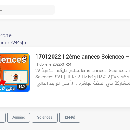
erche
ur « {2446} »
17012022 | 2ème années Sciences –
Publié le 2022-01-24
السلام عليكم ‍️ تلاميذ #2ème_années_Sciences شاهد الآن مقتطفات من تسجيل حصّة مباشرة في مادّة
Sciences SVT | اليوم : الإثنين 17 جانفي | الساعة : 20:30 حصّة مميّزة شفنا وتعلمنا فاها الـ : SVT
16:3
e
Années
Sciences
{2446}