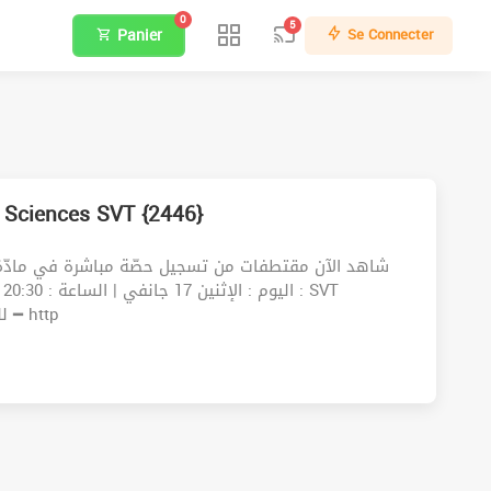
0
5
Panier
Se Connecter
 Sciences SVT {2446}
.للمشاركة في الحصّة مباشرة : ①أدخل للرابط التالي ━ http