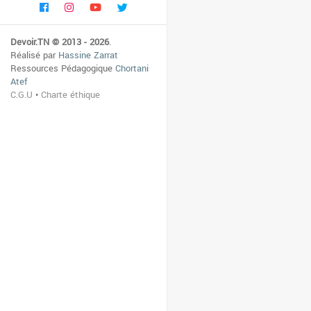
Devoir.TN © 2013 - 2026
.
Réalisé par
Hassine Zarrat
Ressources Pédagogique
Chortani
Atef
C.G.U
•
Charte éthique