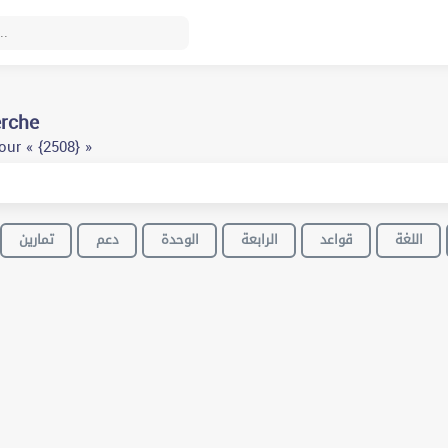
erche
ur « {2508} »
اللغة
قواعد
الرابعة
الوحدة
دعم
تمارين