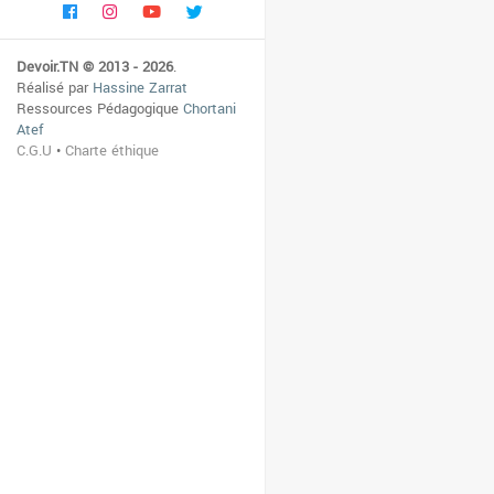
Devoir.TN © 2013 - 2026
.
Réalisé par
Hassine Zarrat
Ressources Pédagogique
Chortani
Atef
C.G.U
•
Charte éthique