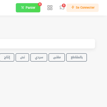
0
5
Panier
Se Connecter
بالمقاطع
مغنى
سردي
نص
إنتاج