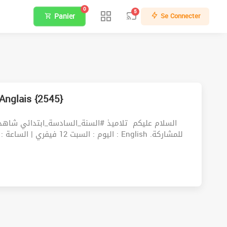
0
5
Panier
Se Connecter
 | السنة السادسة ابتدائي – Anglais {2545}
السلام عليكم ‍️ تلاميذ #السنة_السادسة_ابتدائي شاه