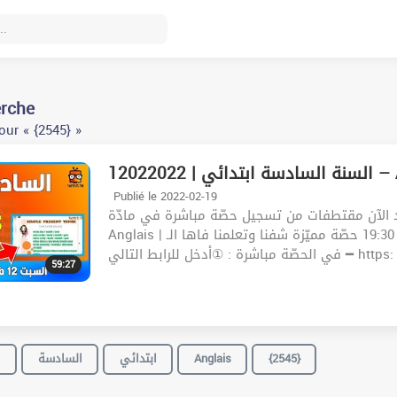
erche
ur « {2545} »
12022022
Publié le 2022-02-19
د الآن مقتطفات من تسجيل حصّة مباشرة في مادّة
Anglais | اليوم : السبت 12 فيفري | الساعة : 19:30 حصّة مميّزة شفنا وتعلمنا فاها الـ : English .للمشاركة
في الحصّة مباشرة : ①أدخل للرابط التالي ━ https:
59:27
ا
السادسة
ابتدائي
Anglais
{2545}