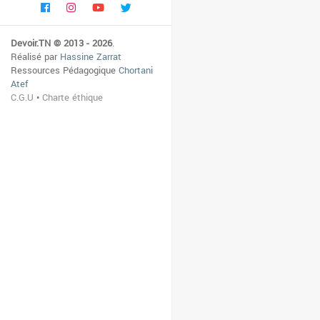
Devoir.TN © 2013 - 2026
.
Réalisé par
Hassine Zarrat
Ressources Pédagogique
Chortani
Atef
C.G.U
•
Charte éthique