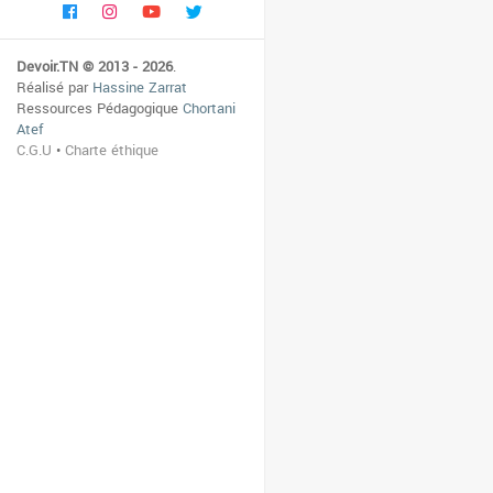
Devoir.TN © 2013 - 2026
.
Réalisé par
Hassine Zarrat
Ressources Pédagogique
Chortani
Atef
C.G.U
•
Charte éthique