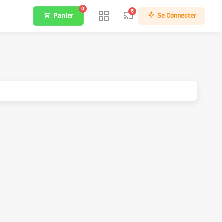
0
5
Panier
Se Connecter