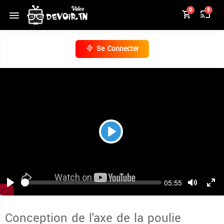
0
5
Se Connecter
Play
Seek
Current
05:55
time
Play
Toggle
Togg
Mute
Full
Conception de l'axe de la poulie