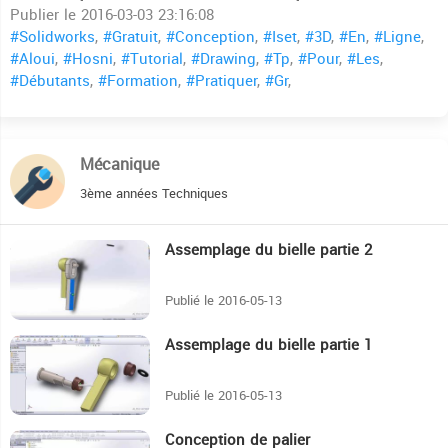
Publier le 2016-03-03 23:16:08
#Solidworks
,
#Gratuit
,
#Conception
,
#Iset
,
#3D
,
#En
,
#Ligne
,
#Aloui
,
#Hosni
,
#Tutorial
,
#Drawing
,
#Tp
,
#Pour
,
#Les
,
#Débutants
,
#Formation
,
#Pratiquer
,
#Gr
,
Mécanique
3ème années Techniques
Assemplage du bielle partie 2
4:13
Publié le 2016-05-13
Assemplage du bielle partie 1
4:25
Publié le 2016-05-13
Conception de palier
9:59