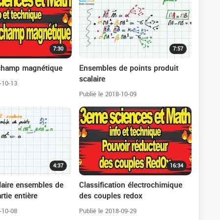
7:30
7:57
champ magnétique
Ensembles de points produit
scalaire
-10-13
Publié le 2018-10-09
4:37
16:34
laire ensembles de
Classification électrochimique
rtie entière
des couples redox
-10-08
Publié le 2018-09-29