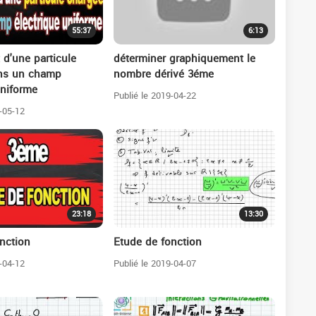
55:37
6:13
d'une particule
déterminer graphiquement le
ns un champ
nombre dérivé 3éme
uniforme
Publié le 2019-04-22
-05-12
23:18
13:30
nction
Etude de fonction
-04-12
Publié le 2019-04-07