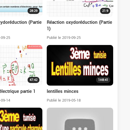
28:29
21:9
ydoréduction (Partie
Réaction oxydoréduction (Partie
1)
-09-25
Publié le 2019-09-25
47:42
1H8:41
électrique partie 1
lentilles minces
-09-14
Publié le 2019-05-18