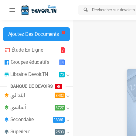
Ajoutez Des Documents !
Étude En Ligne
7
Groupes éducatifs
14
Librairie Devoir.TN
70
BANQUE DE DEVOIRS
ابتدائي
3432
أساسي
3727
Secondaire
18381
Superieur
2533