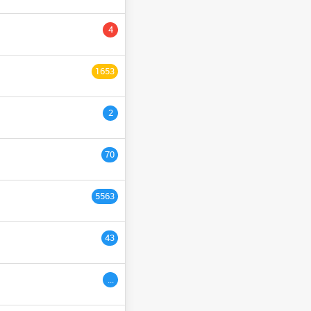
YCLE PRÉPARATOIRE
4
NGÉNIEURS
السنة التاسع
1653
ULTURE
السنة الثانية
2
السنة الخامسة
السنة الثالث
70
السنة السادس
5563
ème
3
années
43
ac étranger
السنة التاسعة
...