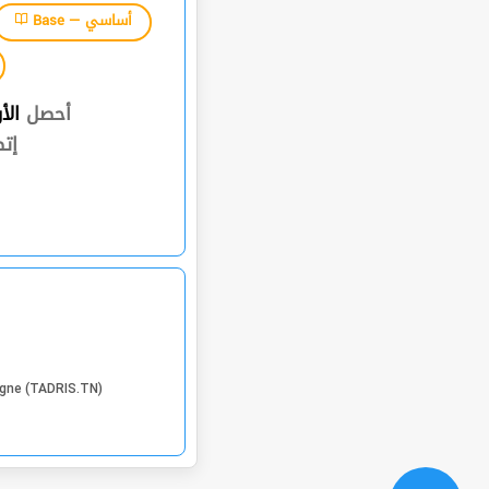
Base — أساسي
أحصل
الأ
إت