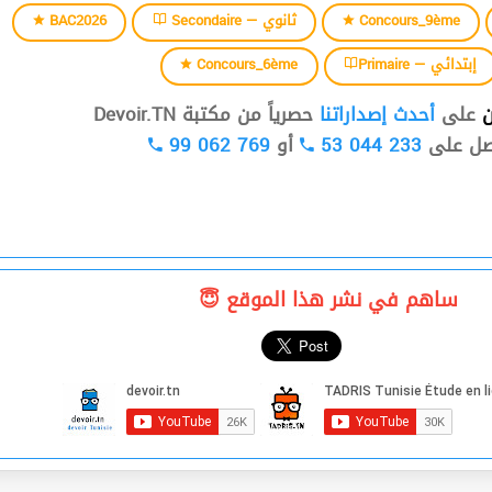
BAC2026
Secondaire — ثانوي
Concours_9ème
Concours_6ème
Primaire — إبتدائي
ن
على
أحدث إصداراتنا
حصرياً من مكتبة Devoir.TN
99 062 769
أو
53 044 233
صل على
ساهم في نشر هذا الموقع 😇