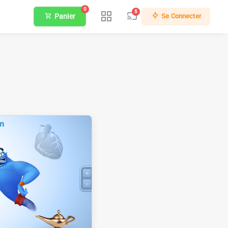
0
5
Panier
Se Connecter