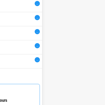
...
ivres
...
...
...
...
ours