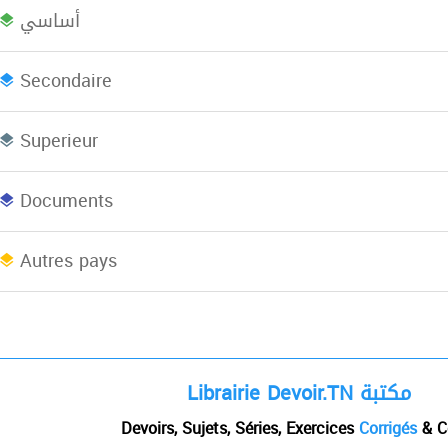
أساسي
Bac plus 2
Licence
L
Secondaire
Superieur
Concours
EBooks
Documents
Afrique du Nord
Autres pays
Librairie Devoir.TN مكتبة
Devoirs, Sujets, Séries, Exercices
Corrigés
& C