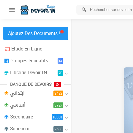
Ajoutez Des Documents !
Étude En Ligne
Groupes éducatifs
14
Librairie Devoir.TN
70
BANQUE DE DEVOIRS
ابتدائي
3432
أساسي
3727
Secondaire
18381
Superieur
2533