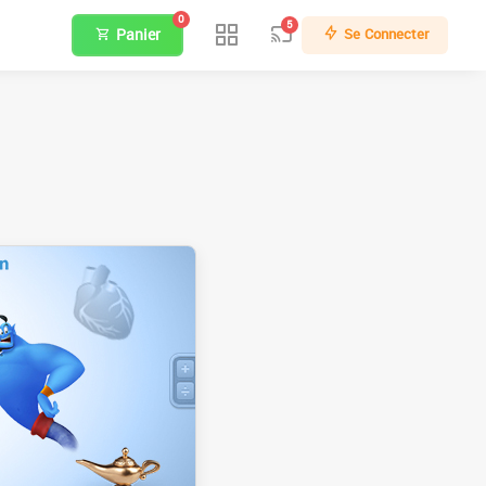
0
5
Panier
Se Connecter