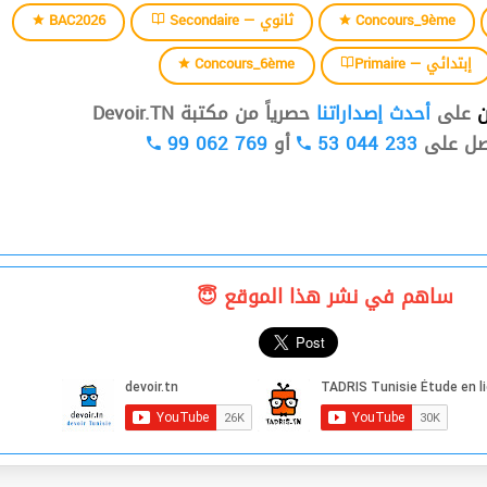
BAC2026
Secondaire — ثانوي
Concours_9ème
Concours_6ème
Primaire — إبتدائي
ن
على
أحدث إصداراتنا
حصرياً من مكتبة Devoir.TN
99 062 769
أو
53 044 233
صل على
ساهم في نشر هذا الموقع 😇