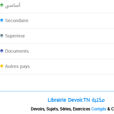
أساسي
Bac plus 2
Licence
L
Secondaire
Superieur
Concours
EBooks
Documents
Afrique du Nord
Autres pays
Librairie Devoir.TN مكتبة
Devoirs, Sujets, Séries, Exercices
Corrigés
& C