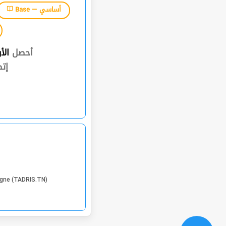
Base — أساسي
أحصل
الأ
إت