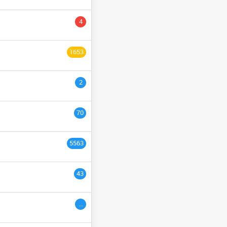
YCLE PRÉPARATOIRE
4
NGÉNIEURS
السنة التاسع
1653
ULTURE
السنة الثانية
2
السنة الخامسة
السنة الثالث
70
السنة السادس
5563
ème
3
années
43
ac étranger
السنة التاسعة
...