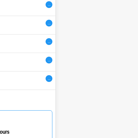
...
ivres
...
...
...
...
ours