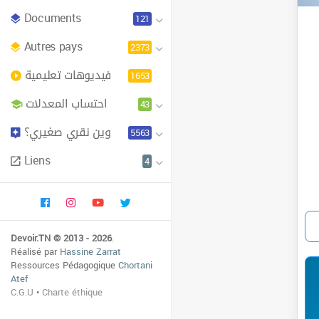
Documents
121
Autres pays
2373
فيديوهات تعليمية
1653
احتساب المعدلات
43
وين نقري صغيري؟
5563
Liens
4
Devoir.TN © 2013 - 2026
.
Réalisé par
Hassine Zarrat
Ressources Pédagogique
Chortani
Atef
C.G.U
•
Charte éthique