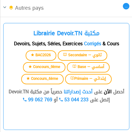
Afrique du Nord
CENTRES DES LANGUES
...
Autres pays
السنة الثالثة
Librairie Devoir.TN مكتبة
السنة الرابعة
Devoirs, Sujets, Séries, Exercices
Corrigés
& Cours
السنة الخامسة
BAC2026
Secondaire — ثانوي
السنة السادسة
Concours_9ème
Base — أساسي
Concours_6ème
Primaire — إبتدائي
أحصل
الأن
على
أحدث إصداراتنا
حصرياً من مكتبة Devoir.TN
99 062 769
أو
53 044 233
إتصل على