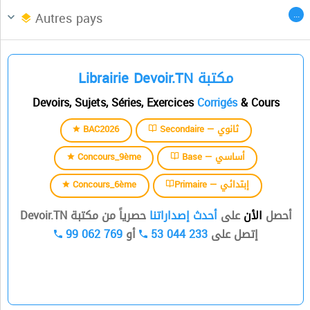
Afrique du Nord
CENTRES DES LANGUES
...
Autres pays
السنة الثالثة
Librairie Devoir.TN مكتبة
السنة الرابعة
Devoirs, Sujets, Séries, Exercices
Corrigés
& Cours
السنة الخامسة
BAC2026
Secondaire — ثانوي
السنة السادسة
Concours_9ème
Base — أساسي
Concours_6ème
Primaire — إبتدائي
أحصل
الأن
على
أحدث إصداراتنا
حصرياً من مكتبة Devoir.TN
99 062 769
أو
53 044 233
إتصل على