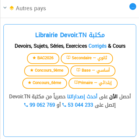
Afrique du Nord
CENTRES DES LANGUES
...
Autres pays
السنة الثالثة
Librairie Devoir.TN مكتبة
السنة الرابعة
Devoirs, Sujets, Séries, Exercices
Corrigés
& Cours
السنة الخامسة
BAC2026
Secondaire — ثانوي
السنة السادسة
Concours_9ème
Base — أساسي
Concours_6ème
Primaire — إبتدائي
أحصل
الأن
على
أحدث إصداراتنا
حصرياً من مكتبة Devoir.TN
99 062 769
أو
53 044 233
إتصل على