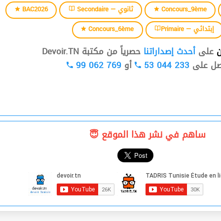
BAC2026
Secondaire — ثانوي
Concours_9ème
Concours_6ème
Primaire — إبتدائي
ن
على
أحدث إصداراتنا
حصرياً من مكتبة Devoir.TN
99 062 769
أو
53 044 233
صل على
ساهم في نشر هذا الموقع 😇