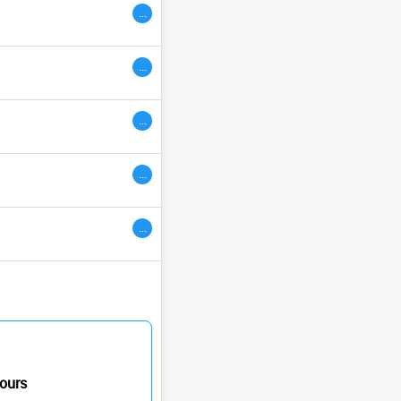
...
ivres
...
...
...
...
ours