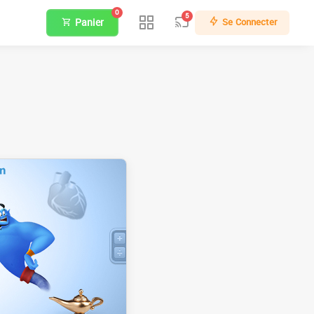
0
5
Panier
Se Connecter