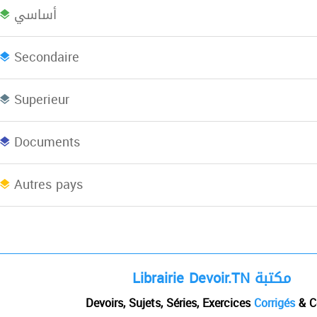
أساسي
Bac plus 2
Licence
L
Secondaire
Superieur
Concours
EBooks
Documents
Afrique du Nord
Autres pays
Librairie Devoir.TN مكتبة
Devoirs, Sujets, Séries, Exercices
Corrigés
& C