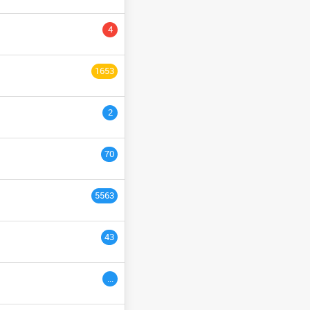
YCLE PRÉPARATOIRE
4
NGÉNIEURS
السنة التاسع
1653
ULTURE
السنة الثانية
2
السنة الخامسة
السنة الثالث
70
السنة السادس
5563
ème
3
années
43
ac étranger
السنة التاسعة
...