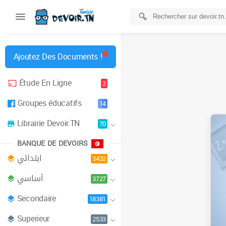
Ajoutez Des Documents !
Étude En Ligne
2
Groupes éducatifs
14
Librairie Devoir.TN
70
BANQUE DE DEVOIRS
ابتدائي
3432
أساسي
3727
Secondaire
18381
Superieur
2533