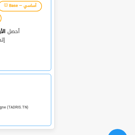
Base — أساسي
أحصل
الأ
إت