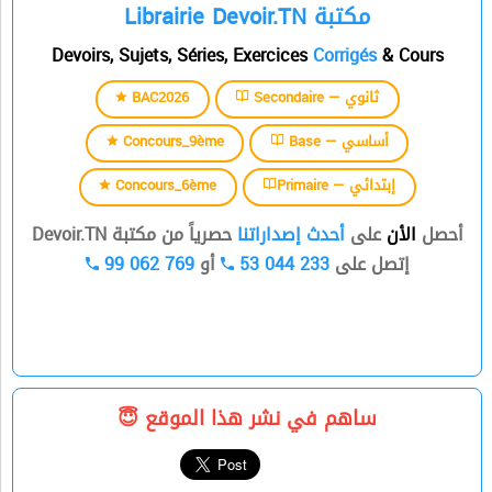
Librairie Devoir.TN مكتبة
السنة الرابعة
Devoirs, Sujets, Séries, Exercices
Corrigés
& Cours
السنة الخامسة
BAC2026
Secondaire — ثانوي
السنة السادسة
Concours_9ème
Base — أساسي
Concours_6ème
Primaire — إبتدائي
أحصل
الأن
على
أحدث إصداراتنا
حصرياً من مكتبة Devoir.TN
99 062 769
أو
53 044 233
إتصل على
ساهم في نشر هذا الموقع 😇