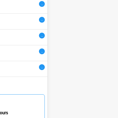
...
ivres
...
...
...
...
ours