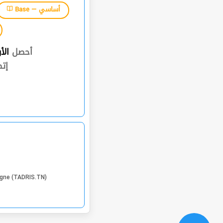
Base — أساسي
أحصل
الأ
إت