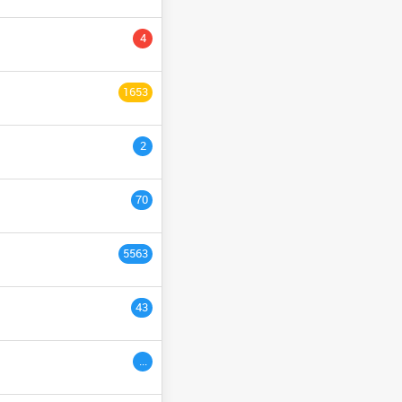
YCLE PRÉPARATOIRE
4
NGÉNIEURS
السنة التاسع
1653
ULTURE
السنة الثانية
2
السنة الخامسة
السنة الثالث
70
السنة السادس
5563
ème
3
années
43
ac étranger
السنة التاسعة
...