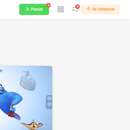
0
5
Panier
Se Connecter