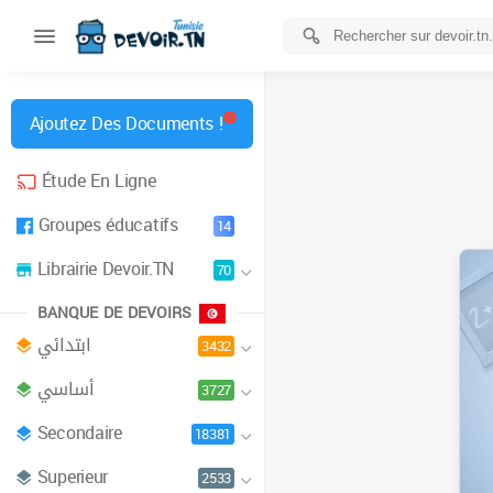
Ajoutez Des Documents !
Étude En Ligne
Groupes éducatifs
14
Librairie Devoir.TN
70
BANQUE DE DEVOIRS
ابتدائي
3432
أساسي
3727
Secondaire
18381
Superieur
2533