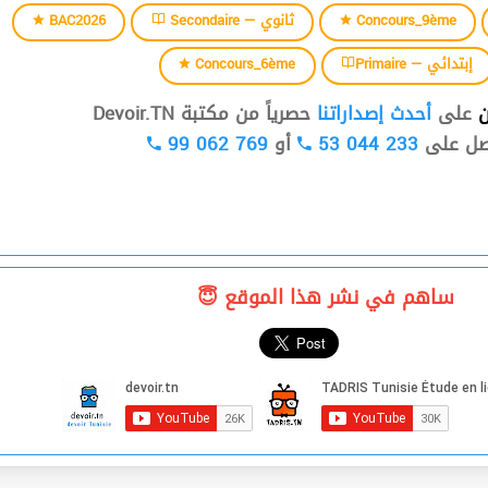
BAC2026
Secondaire — ثانوي
Concours_9ème
Concours_6ème
Primaire — إبتدائي
ن
على
أحدث إصداراتنا
حصرياً من مكتبة Devoir.TN
99 062 769
أو
53 044 233
صل على
ساهم في نشر هذا الموقع 😇