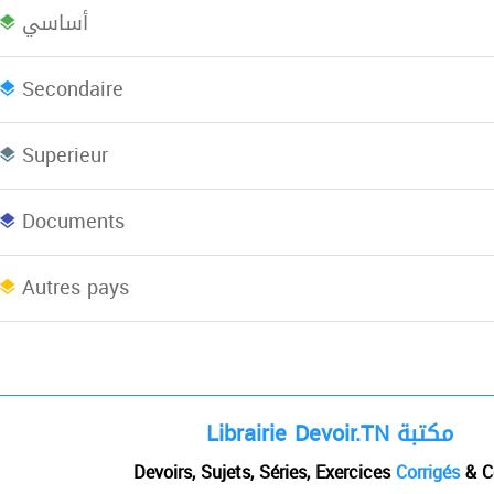
أساسي
Bac plus 2
Licence
L
Secondaire
Superieur
Concours
EBooks
Documents
Afrique du Nord
Autres pays
Librairie Devoir.TN مكتبة
Devoirs, Sujets, Séries, Exercices
Corrigés
& C