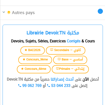
السنة الثانية
Afrique du Nord
CENTRES DES LANGUES
...
Autres pays
السنة الثالثة
Librairie Devoir.TN مكتبة
السنة الرابعة
Devoirs, Sujets, Séries, Exercices
Corrigés
& Cours
السنة الخامسة
BAC2026
Secondaire — ثانوي
السنة السادسة
Concours_9ème
Base — أساسي
Concours_6ème
Primaire — إبتدائي
أحصل
الأن
على
أحدث إصداراتنا
حصرياً من مكتبة Devoir.TN
99 062 769
أو
53 044 233
إتصل على