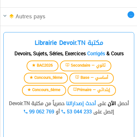
السنة الثانية
Afrique du Nord
CENTRES DES LANGUES
...
Autres pays
السنة الثالثة
Librairie Devoir.TN مكتبة
السنة الرابعة
Devoirs, Sujets, Séries, Exercices
Corrigés
& Cours
السنة الخامسة
BAC2026
Secondaire — ثانوي
السنة السادسة
Concours_9ème
Base — أساسي
Concours_6ème
Primaire — إبتدائي
أحصل
الأن
على
أحدث إصداراتنا
حصرياً من مكتبة Devoir.TN
99 062 769
أو
53 044 233
إتصل على