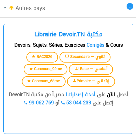
Afrique du Nord
CENTRES DES LANGUES
...
Autres pays
السنة الثالثة
Librairie Devoir.TN مكتبة
السنة الرابعة
Devoirs, Sujets, Séries, Exercices
Corrigés
& Cours
السنة الخامسة
BAC2026
Secondaire — ثانوي
السنة السادسة
Concours_9ème
Base — أساسي
Concours_6ème
Primaire — إبتدائي
أحصل
الأن
على
أحدث إصداراتنا
حصرياً من مكتبة Devoir.TN
99 062 769
أو
53 044 233
إتصل على