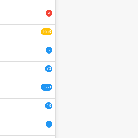
YCLE PRÉPARATOIRE
4
NGÉNIEURS
السنة التاسع
1653
ULTURE
السنة الثانية
2
السنة الخامسة
السنة الثالث
70
السنة السادس
5563
ème
3
années
43
ac étranger
السنة التاسعة
...