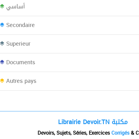
أساسي
Bac plus 2
Licence
L
Secondaire
Superieur
Concours
EBooks
Documents
Afrique du Nord
Autres pays
Librairie Devoir.TN مكتبة
Devoirs, Sujets, Séries, Exercices
Corrigés
& C