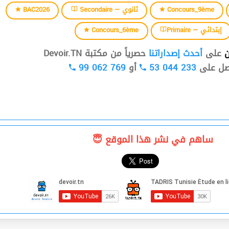
BAC2026
Secondaire — ثانوي
Concours_9ème
Concours_6ème
Primaire — إبتدائي
ن
على
أحدث إصداراتنا
حصرياً من مكتبة Devoir.TN
99 062 769
أو
53 044 233
صل على
ساهم في نشر هذا الموقع 😇