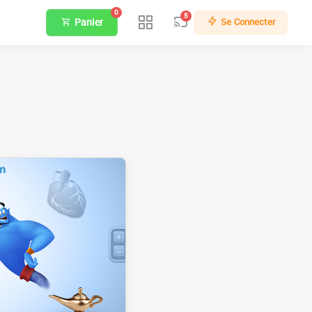
0
5
Panier
Se Connecter