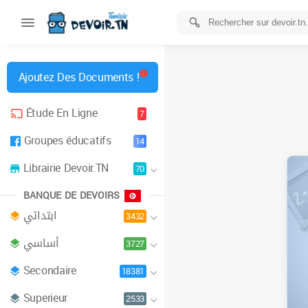
Ajoutez Des Documents !
Étude En Ligne
7
Groupes éducatifs
14
Librairie Devoir.TN
70
BANQUE DE DEVOIRS
ابتدائي
3432
أساسي
3727
Secondaire
18381
Superieur
2533