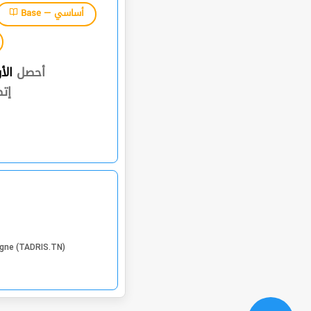
Base — أساسي
أحصل
الأ
إت