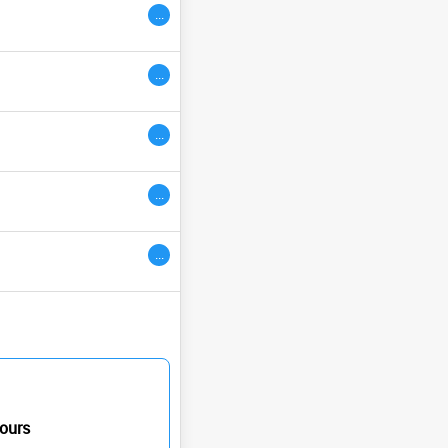
...
ivres
...
...
...
...
ours