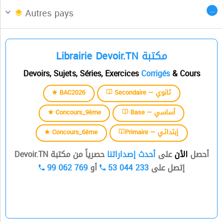
Afrique du Nord
CENTRES DES LANGUES
...
Autres pays
السنة الثالثة
Librairie Devoir.TN مكتبة
السنة الرابعة
Devoirs, Sujets, Séries, Exercices
Corrigés
& Cours
السنة الخامسة
BAC2026
Secondaire — ثانوي
السنة السادسة
Concours_9ème
Base — أساسي
Concours_6ème
Primaire — إبتدائي
أحصل
الأن
على
أحدث إصداراتنا
حصرياً من مكتبة Devoir.TN
99 062 769
أو
53 044 233
إتصل على