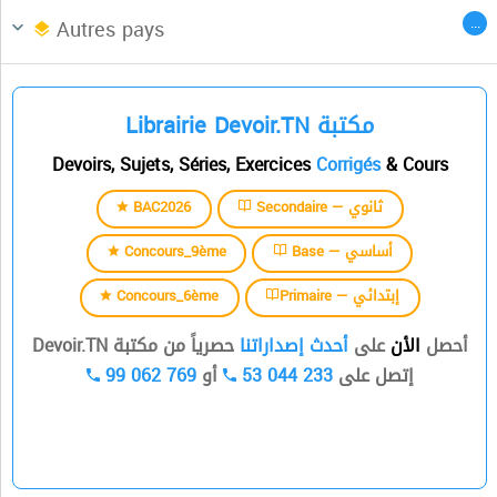
Afrique du Nord
CENTRES DES LANGUES
...
Autres pays
السنة الثالثة
Librairie Devoir.TN مكتبة
السنة الرابعة
Devoirs, Sujets, Séries, Exercices
Corrigés
& Cours
السنة الخامسة
BAC2026
Secondaire — ثانوي
السنة السادسة
Concours_9ème
Base — أساسي
Concours_6ème
Primaire — إبتدائي
أحصل
الأن
على
أحدث إصداراتنا
حصرياً من مكتبة Devoir.TN
99 062 769
أو
53 044 233
إتصل على