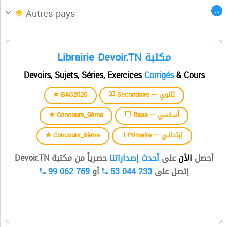
Afrique du Nord
CENTRES DES LANGUES
...
Autres pays
السنة الثالثة
Librairie Devoir.TN مكتبة
السنة الرابعة
Devoirs, Sujets, Séries, Exercices
Corrigés
& Cours
السنة الخامسة
BAC2026
Secondaire — ثانوي
السنة السادسة
Concours_9ème
Base — أساسي
Concours_6ème
Primaire — إبتدائي
أحصل
الأن
على
أحدث إصداراتنا
حصرياً من مكتبة Devoir.TN
99 062 769
أو
53 044 233
إتصل على