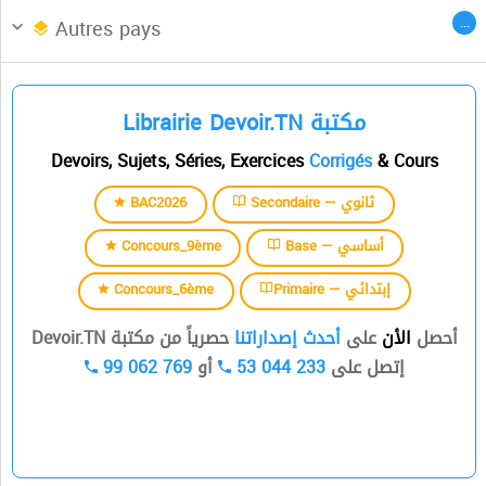
Afrique du Nord
CENTRES DES LANGUES
...
Autres pays
السنة الثالثة
Librairie Devoir.TN مكتبة
السنة الرابعة
Devoirs, Sujets, Séries, Exercices
Corrigés
& Cours
السنة الخامسة
BAC2026
Secondaire — ثانوي
السنة السادسة
Concours_9ème
Base — أساسي
Concours_6ème
Primaire — إبتدائي
أحصل
الأن
على
أحدث إصداراتنا
حصرياً من مكتبة Devoir.TN
99 062 769
أو
53 044 233
إتصل على